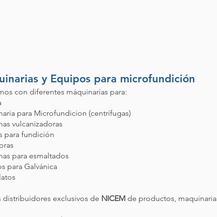
inarias y Equipos para microfundición
os con diferentes máquinarias para:
a
aria para Microfundicion (centrífugas)
as vulcanizadoras
 para fundición
oras
as para esmaltados
s para Galvánica
latos
distribuidores exclusivos de
NICEM
de productos, maquinarias