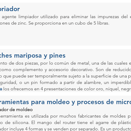
oriador
 agente limpiador utilizado para eliminar las impurezas del 
iones de zinc. Se proporciona en un cubo de 5 libras.
ches mariposa y pines
nto de dos piezas, por lo común de metal, una de las cuales e
como complemento y accesorio decorativo. Son de reducid
o que puede ser temporalmente sujeto a la superficie de una p
guridad, o un pin formado a partir de alambre, un imperdi
a
los ofrecemos en 4 presentaciones de color oro, níquel, negr
ramientas para moldeo y procesos de micr
ador de moldeo
herramienta es utilizada por muchos fabricantes de moldes pa
o de silicona. El mango del router tiene el agarre de plásti
ador incluye 4 formas y se venden por separado. Es un produc