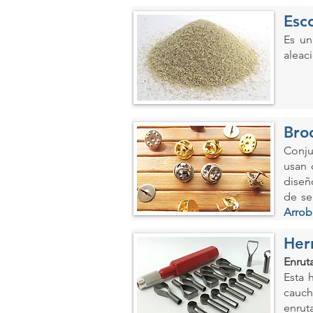
Esc
Es un
aleac
Bro
Conju
usan 
diseñ
de se
Arrob
Her
Enrut
Esta 
cauch
enrut