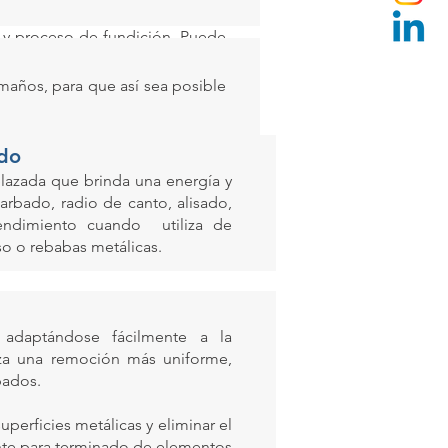
 y proceso de fundición. Puede
anejamos un amplio catálogo de
maños, para que así sea posible
ado
elazada que brinda una energía y
rbado, radio de canto, alisado,
endimiento cuando utiliza de
so o rebabas metálicas.
d adaptándose fácilmente a la
tiza una remoción más uniforme,
bados.
perficies metálicas y eliminar el
ente para terminado de elementos