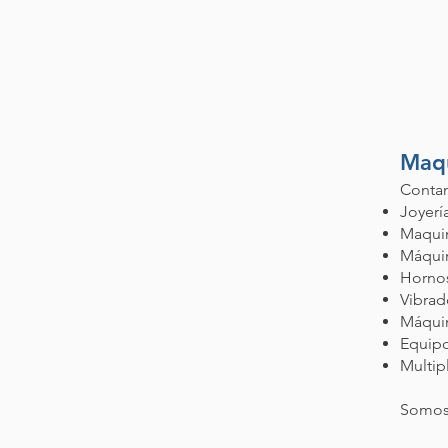
Maqu
Contam
Joyerí
Maquin
Máquin
Hornos
Vibrad
Máquin
Equipo
Multip
Somos 