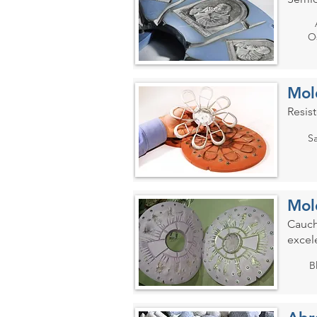
O
Mol
Resist
S
Mol
Cauch
excel
B