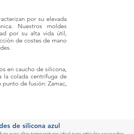
racterizan por su elevada
ánica. Nuestros moldes
ad por su alta vida útil,
cción de costes de mano
des.
os en caucho de silicona,
 la colada centrífuga de
o punto de fusión: Zamac,
des de silicona azul
uro para altas temperaturas ideal para artículos socavados.