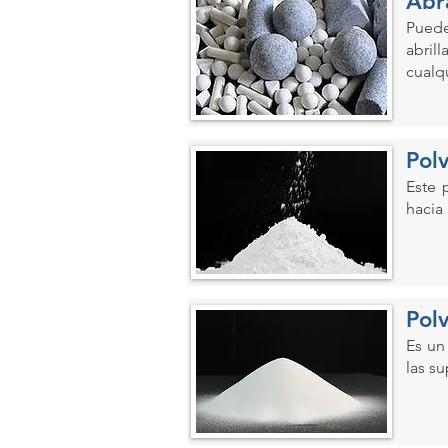
Abr
Puede
abril
cualq
Pol
Este 
hacia
Pol
Es un
las s