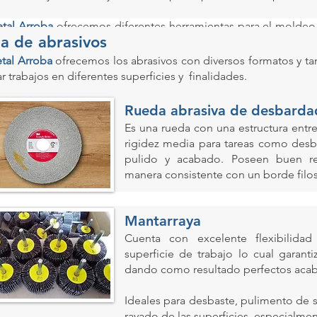
tal Arroba
ofrecemos diferentes herramientas para el moldeo
ea de abrasivos
ctarnos para brindarle más información y asesoría, porque m
ctos.
tal Arroba
ofrecemos los abrasivos con diversos formatos y ta
ar trabajos en diferentes superficies y finalidades.
Rueda abrasiva de desbard
Es una rueda con una estructura entr
rigidez media para tareas como desba
pulido y acabado. Poseen buen r
manera consistente con un borde filo
Mantarraya
Cuenta con excelente flexibilida
superficie de trabajo lo cual garan
dando como resultado perfectos aca
Ideales para desbaste, pulimento de su
rayado de las superficies, especialm