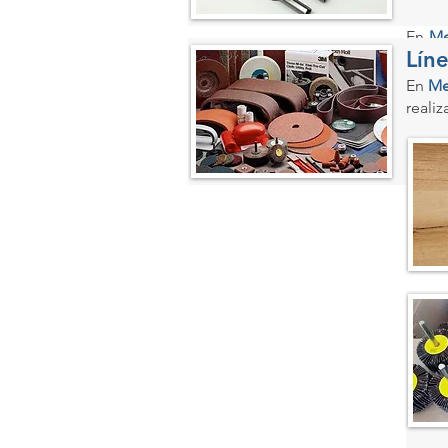
En
Me
Lín
conta
produ
En
Me
realiz